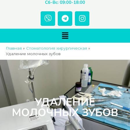
Сб-Вс: 09:00-18:00
V
T
I
i
e
n
b
l
s
Меню
e
e
t
r
g
a
Главная
Стоматология хирургическая
r
g
Удаление молочных зубов
a
r
m
a
m
УДАЛЕНИЕ
МОЛОЧНЫХ ЗУБОВ