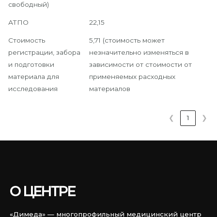
свободный)
АТПО
22,15
Стоимость
5,71 (стоимость может
регистрации, забора
незначительно изменяться в
и подготовки
зависимости от стоимости от
материала для
применяемых расходных
исследования
материалов
❮
1
❯
О ЦЕНТРЕ
«Димеда» — многопрофильный медицинский центр