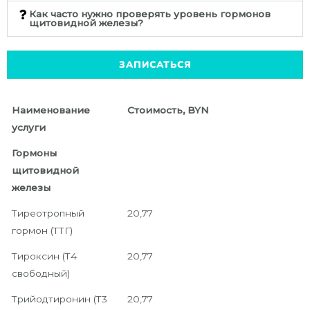
Как часто нужно проверять уровень гормонов
щитовидной железы?
ЗАПИСАТЬСЯ
Наименование
Стоимость, BYN
услуги
Гормоны
щитовидной
железы
Тиреотропный
20,77
гормон (ТТГ)
Тироксин (Т4
20,77
свободный)
Трийодтиронин (Т3
20,77