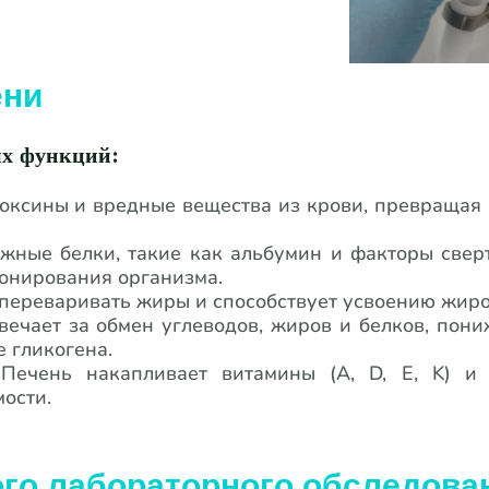
ени
ых функций:
оксины и вредные вещества из крови, превращая 
ажные белки, такие как альбумин и факторы све
онирования организма.
 переваривать жиры и способствует усвоению жир
вечает за обмен углеводов, жиров и белков, пон
 гликогена.
 Печень накапливает витамины (A, D, E, K) и
ости.
го лабораторного обследова