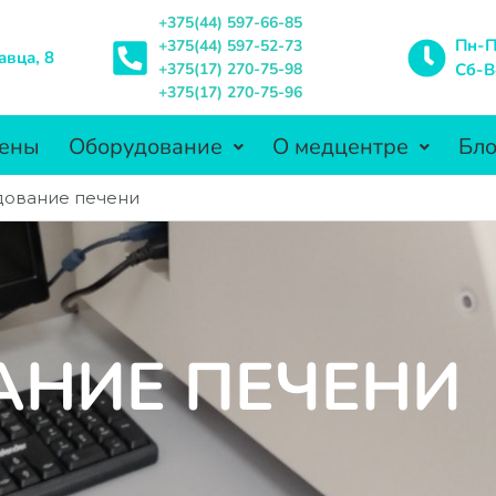
+375(44) 597-66-85
Пн-П
+375(44) 597-52-73
авца, 8
+375(17) 270-75-98
Сб-В
+375(17) 270-75-96
ены
Оборудование
О медцентре
Бло
дование печени
АНИЕ ПЕЧЕНИ