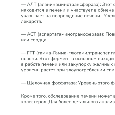
— АЛТ (аланинаминотрансфераза): Этот ф
находится в печени и участвует в обмен
указывает на повреждение печени. Увел
лекарств.
— АСТ (аспартатаминотрансфераза): Пов
или сердца.
— ГГТ (гамма-Гамма-глютамилтранспепти
печени. Этот фермент в основном находи
в работе печени или закупорку желчных п
уровень растет при злоупотреблении сп
— Щелочная фосфатаза: Уровень этого ф
Кроме того, обследование печени может в
холестерол. Для более детального анализ