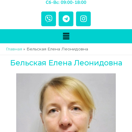
Сб-Вс: 09:00-18:00
V
T
I
i
e
n
b
l
s
Меню
e
e
t
r
g
a
Главная
Бельская Елена Леонидовна
r
g
a
r
Бельская Елена Леонидовна
m
a
m