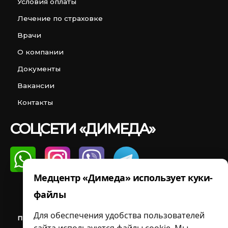
Условия оплаты
Лечение по страховке
Врачи
О компании
Документы
Вакансии
Контакты
СОЦСЕТИ «ДИМЕДА»
Медцентр «Димеда» использует куки-
файлы
Цены, указанные на сайте, не являются
Для обеспечения удобства пользователей
публичной офертой и носят исключительно
информационный характер, являются